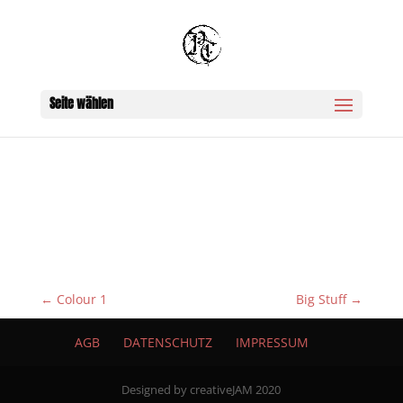
Seite wählen
←
Colour 1
Big Stuff
→
AGB
DATENSCHUTZ
IMPRESSUM
Designed by creativeJAM 2020